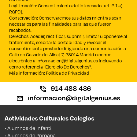
Legitimación: Consentimiento del interesado [art. 6.1.a)
RGPD].
Conservación: Conservaremos sus datos mientras sean
necesarios para las finalidades para las que fueron
recabados.
Derechos: Aceder, rectificar, suprimir, limitar u oponerse al
tratamiento, solicitar la portabilidad y revocar el
consentimiento prestado dirigiendo una comunicación a
Calle de Casado del Alisal, 7, 28014 Madrid o correo
electrónico a informacion@digitalgenius.es incluyendo
como referencia "Ejercicio De Derechos".
Más información:
Política de Privacidad
914 488 436
informacion@digitalgenius.es
Actividades Culturales Colegios
• Alumnos de Infantil
• Alumnos de Primaria