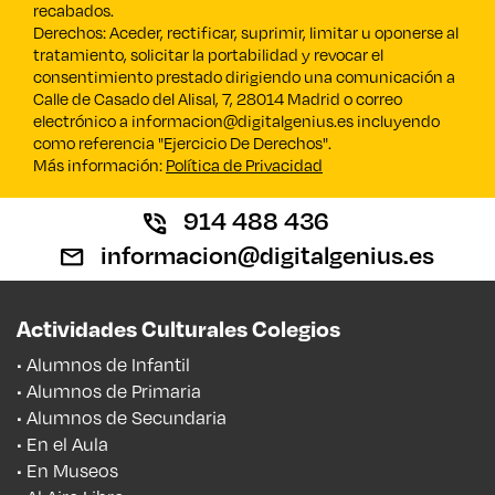
recabados.
Derechos: Aceder, rectificar, suprimir, limitar u oponerse al
tratamiento, solicitar la portabilidad y revocar el
consentimiento prestado dirigiendo una comunicación a
Calle de Casado del Alisal, 7, 28014 Madrid o correo
electrónico a informacion@digitalgenius.es incluyendo
como referencia "Ejercicio De Derechos".
Más información:
Política de Privacidad
914 488 436
informacion@digitalgenius.es
Actividades Culturales Colegios
• Alumnos de Infantil
• Alumnos de Primaria
• Alumnos de Secundaria
• En el Aula
• En Museos