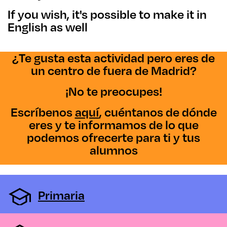
If you wish, it's possible to make it in
English as well
¿Te gusta esta actividad pero eres de
un centro de fuera de Madrid?
¡No te preocupes!
Escríbenos
aquí
, cuéntanos de dónde
eres y te informamos de lo que
podemos ofrecerte para ti y tus
alumnos
Primaria