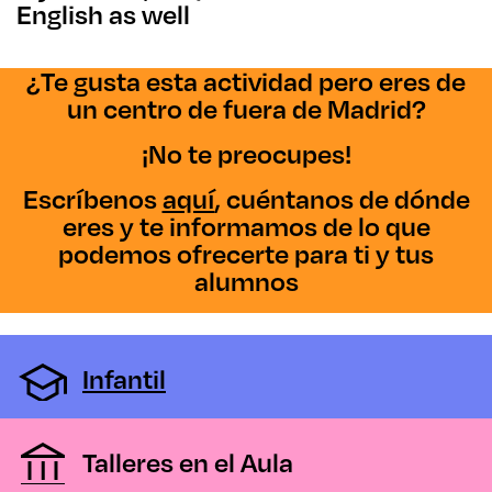
English as well
¿Te gusta esta actividad pero eres de
un centro de fuera de Madrid?
¡No te preocupes!
Escríbenos
aquí
, cuéntanos de dónde
eres y te informamos de lo que
podemos ofrecerte para ti y tus
alumnos
Infantil
Talleres en el Aula